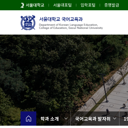
바
서울대학교
서울대포털
입학포털
증명발급
로
가
기
메
뉴
학과 소개
국어교육과 발자취
1