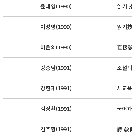
윤대영(1990)
읽기 指
이성영(1990)
읽기技能
이은의(1990)
直接敎
강승남(1991)
소설의 
강현재(1991)
시교육의
김정환(1991)
국어과 
김주향(1991)
詩 敎育