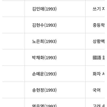
김민애(1993)
쓰기 지
김현수(1993)
중등학교
노은희(1993)
상황맥락
박채화(1993)
國語 談
손예운(1993)
화자 서
송현정(1993)
국어 「
염은열(1993)
고려 속