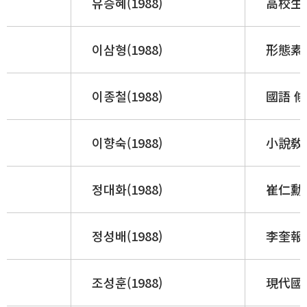
유승혜(1988)
高校生 
이삼형(1988)
形態素 
이종철(1988)
國語 條
이향숙(1988)
小說敎
정대화(1988)
崔仁勳
정성배(1988)
李奎報 
조성훈(1988)
現代國