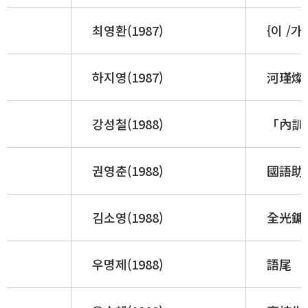
최영환(1987)
{이 /가
하지영(1987)
河瑾燦 
강성철(1988)
「內訓
권영춘(1988)
國語助
김소영(1988)
全光鏞
우명제(1988)
語尾 ｛