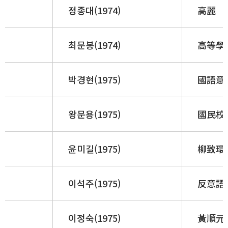
정종대(1974)
高麗 「
최문봉(1974)
高等學校
박경현(1975)
國語意
왕문용(1975)
國民校 
윤미길(1975)
柳致環硏
이석주(1975)
反意語
이정숙(1975)
黃順元小