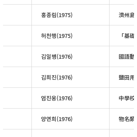
홍종림(1975)
濟州島 
허천행(1975)
「基礎漢
김일병(1976)
國語動
김희진(1976)
鹽田用
엄진웅(1976)
中學校 
양연희(1976)
物名類考