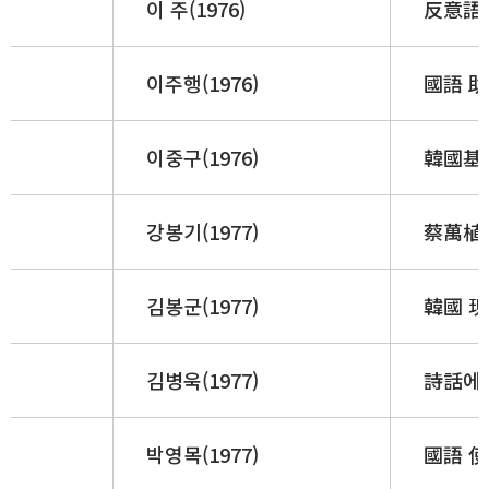
이 주(1976)
反意語 
이주행(1976)
國語 
이중구(1976)
韓國基督
강봉기(1977)
蔡萬植 
김봉군(1977)
韓國 
김병욱(1977)
詩話에 
박영목(1977)
國語 