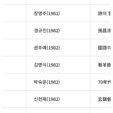
장영주(1981)
詩의 音
경규진(1982)
孫昌涉 
권주예(1982)
國語의
김명식(1982)
看羊錄 
박숙윤(1982)
70年代
신헌재(1982)
玄鎭健