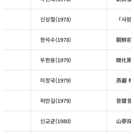
신상철(1978)
「사랑
한석수(1978)
朝鮮前期
우한용(1979)
開化期
이창국(1979)
燕巖 朴
허만길(1979)
音聲言
신교균(1980)
山蔘採