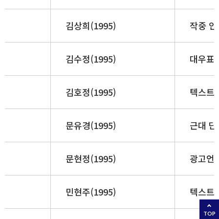
김상희(1995)
작중 인
김수정(1995)
대우표현
김호정(1995)
텍스트의
문유경(1995)
근대 단
문현정(1995)
광고언어
민현주(1995)
텍스트의
TOP