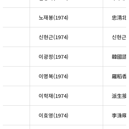
노재봉(1974)
忠淸北道
신현근(1974)
신현근(
이광정(1974)
韓國語의
이명복(1974)
羅稻香의
이학재(1974)
派生接尾
이효영(1974)
李洙暎