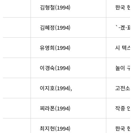
김형철(1994)
한국 현
김혜정(1994)
`-겠-
유영희(1994)
시 텍스
이경숙(1994)
놀이 구
이지호(1994),
고전소설
찌라폰(1994)
작중 인
최지현(1994)
한국 현