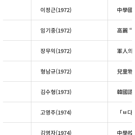
이정근(1972)
中學國
임기중(1972)
高麗 “
장무익(1972)
軍人의 
형남규(1972)
兒童物
김수형(1973)
韓國語의
고영주(1974)
「ㅂ다」
김영자(1974)
中學校 