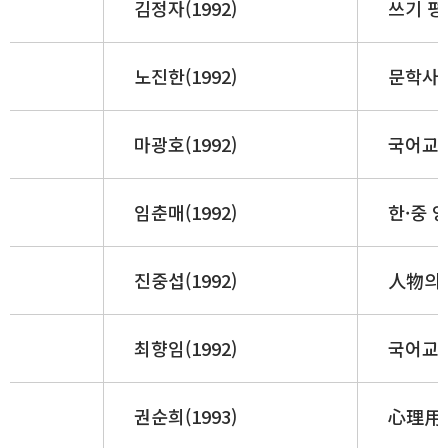
김정자(1992)
쓰기 평
노진한(1992)
문학사 
마광호(1992)
국어교육
임춘매(1992)
한·중 
진중섭(1992)
人物의
최향임(1992)
국어교육
권순희(1993)
心理用