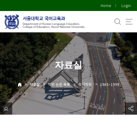
바
Home
Login
로
가
기
메
뉴
자료실
>
>
>
>
자료실
학위 논문 목록
석사학위
1965~1999