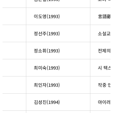
이도영(1993)
言語觀
정선주(1993)
소설교육
정소휘(1993)
전제의 
최미숙(1993)
시 텍스
최인자(1993)
작중 인
김성진(1994)
아이러니