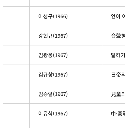
이성구(1966)
언어 이
강현규(1967)
音聲象
김광웅(1967)
말하기 
김규창(1967)
日帝의
김승렬(1967)
兒童의
이유식(1967)
中·高等