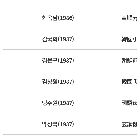
최옥남(1986)
黃順元 
김국희(1987)
韓國小說
김문규(1987)
朝鮮前
김창원(1987)
韓國 現
맹주원(1987)
國語母音
박성국(1987)
玄鎭健