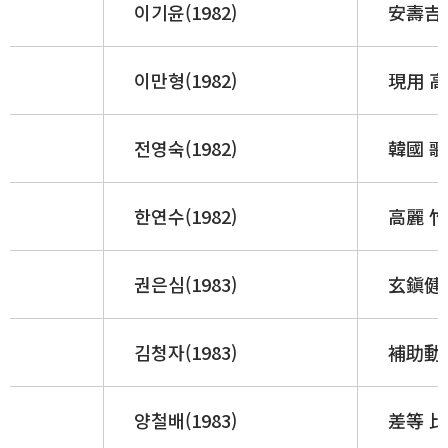
이기윤(1982)
安壽吉
이만형(1982)
現用 高
전영숙(1982)
韓國 歌
한연수(1982)
高麗 竹
권은심(1983)
玄鎭健 
김청자(1983)
補助動詞
양철배(1983)
差等 比