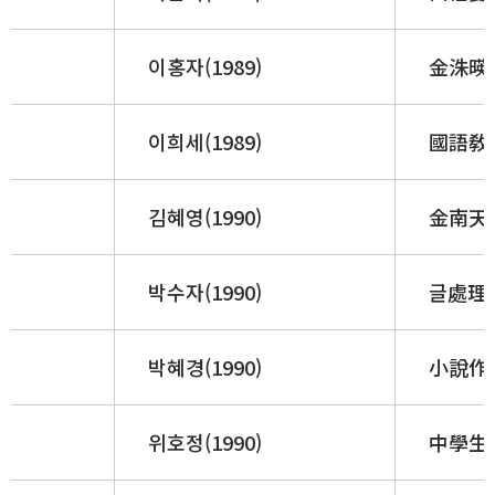
이홍자(1989)
金洙暎 
이희세(1989)
國語敎
김혜영(1990)
金南天
박수자(1990)
글處理能
박혜경(1990)
小說作品
위호정(1990)
中學生의