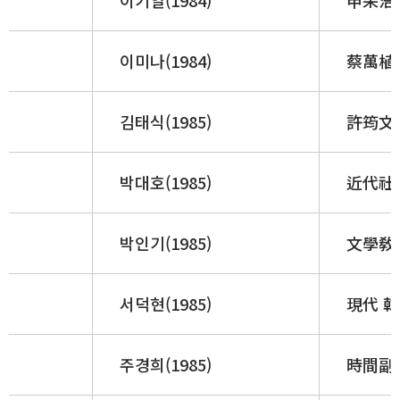
이기열(1984)
申采浩
이미나(1984)
蔡萬植 
김태식(1985)
許筠文學
박대호(1985)
近代社
박인기(1985)
文學敎育
서덕현(1985)
現代 韓
주경희(1985)
時間副