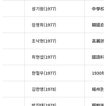
성기원(1977)
中學校 
임영희(1977)
韓國自然
조낙현(1977)
高麗詩話
최현섭(1977)
國語科
한철우(1977)
1930
김한영(1978)
楊州別
박진태(1978)
朝鮮後期