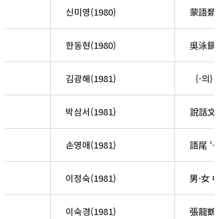
신미영(1980)
蒙語類
한동현(1980)
吳泳鎭
김광해(1981)
｛-의｝
박삼서(1981)
說話文學
손영애(1981)
語尾 ‘
이정숙(1981)
男·女 
이숙경(1981)
張龍鶴