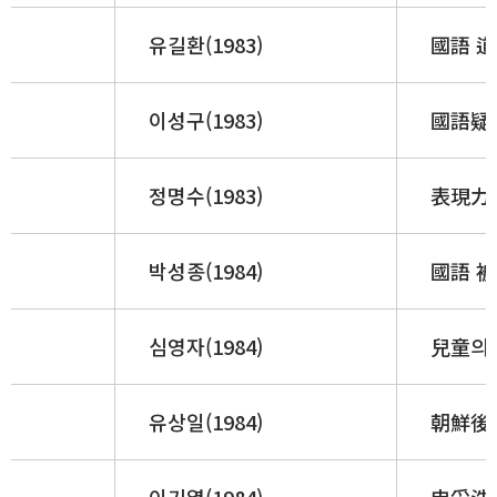
유길환(1983)
國語 道
이성구(1983)
國語疑
정명수(1983)
表現力 
박성종(1984)
國語 被
심영자(1984)
兒童의 
유상일(1984)
朝鮮後