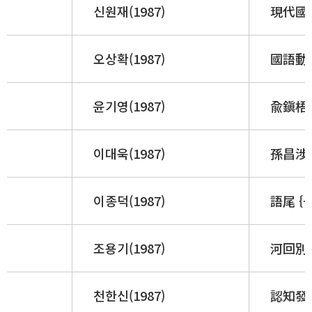
신원재(1987)
現代國
오상확(1987)
國語動詞
윤기영(1987)
兪鎭梧
이대욱(1987)
孫昌涉
이종덕(1987)
語尾 {
조용기(1987)
河回別
천한신(1987)
認知發達