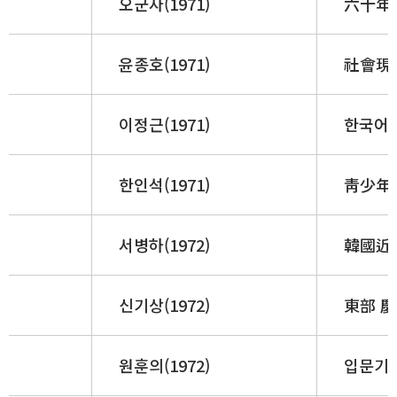
오군자(1971)
六十年
윤종호(1971)
社會現
이정근(1971)
한국어 
한인석(1971)
靑少年
서병하(1972)
韓國近代
신기상(1972)
東部 
원훈의(1972)
입문기 