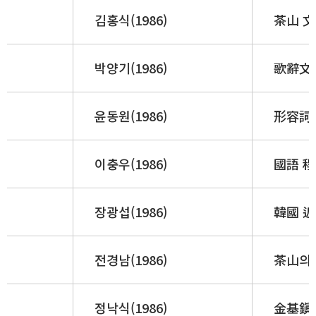
김홍식(1986)
茶山 文
박양기(1986)
歌辭文
윤동원(1986)
形容詞 派
이충우(1986)
國語 
장광섭(1986)
韓國 近
전경남(1986)
茶山의 
정낙식(1986)
金基鎭 