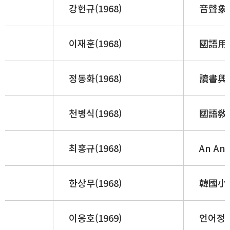
강헌규(1968)
音聲象
이재훈(1968)
國語用
정동화(1968)
讀書興味
천병식(1968)
國語敎
최홍규(1968)
An Ana
한상무(1968)
韓國小
이응호(1969)
언어정책