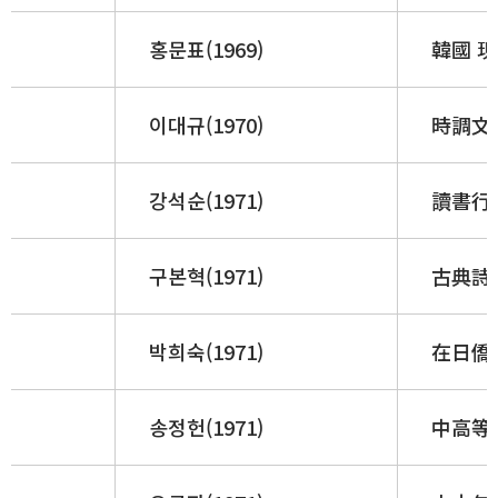
홍문표(1969)
韓國 現
이대규(1970)
時調文學
강석순(1971)
讀書行動
구본혁(1971)
古典詩
박희숙(1971)
在日僑
송정헌(1971)
中高等