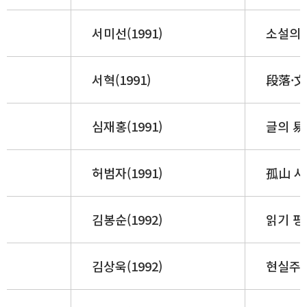
서미선(1991)
소설의 
서혁(1991)
段落·文
심재홍(1991)
글의 易
허범자(1991)
孤山 시
김봉순(1992)
읽기 평
김상욱(1992)
현실주의