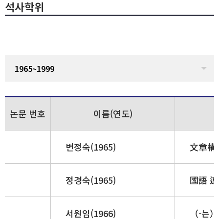
석사학위
1965~1999
논문 번호
이름(연도)
변정숙(1965)
文章構造
정경숙(1965)
國語 
서원임(1966)
（-는）