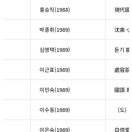
홍승직(1988)
現代國語
박종휘(1989)
沈熏 小
심영택(1989)
듣기 能
이근표(1989)
處容說話
이민숙(1989)
國語 原
이수동(1989)
｛도｝
이은숙(1989)
白信愛