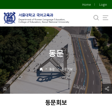
바
Home
Login
로
가
기
메
뉴
동문
>
>
동문
동문회보
동문회보